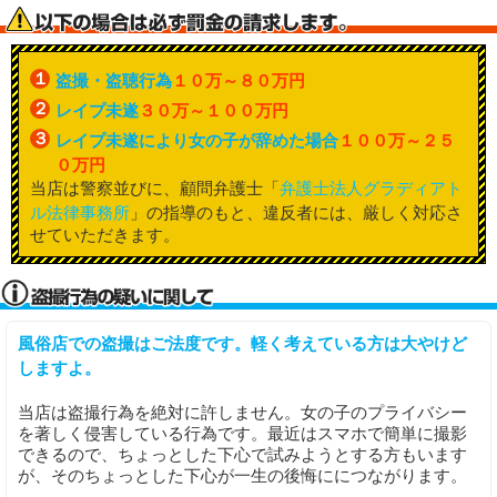
１
盗撮・盗聴行為
１０万～８０万円
２
レイプ未遂
３０万～１００万円
３
レイプ未遂により女の子が辞めた場合
１００万～２５
０万円
当店は警察並びに、顧問弁護士「
弁護士法人グラディアト
ル法律事務所
」の指導のもと、違反者には、厳しく対応さ
せていただきます。
風俗店での盗撮はご法度です。軽く考えている方は大やけど
しますよ。
当店は盗撮行為を絶対に許しません。女の子のプライバシー
を著しく侵害している行為です。最近はスマホで簡単に撮影
できるので、ちょっとした下心で試みようとする方もいます
が、そのちょっとした下心が一生の後悔ににつながります。