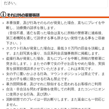
ださい。
本番強要、及び行為そのものが発覚した場合、直ちにプレイを中
断し、治療費の請求を致します。
（音信不通、逃亡を図った場合は直ちに所轄の警察署に連絡後、
第三者機関を通して請求する事も辞さない覚悟である事をご容赦
下さい。）
スカウト行為が発覚した場合は、最低３０万円の罰金を頂戴しま
す。また顔写真を撮り、当店系列全店舗事務所に掲載します。
盗撮行為が発覚した場合、直ちにプレイを中断し所轄の警察署に
突き出します。）またその事で女の子がお店をやめた場合、実損
害を損害賠償請求させていただきます。これは本気です。
女の子に覆いかぶさる行為、マウントポジションは禁止です。ま
た女の子を横に寝かせる行為も禁止です。
暴力団関係者、及びそれに類似すると思われるお客様のご利用
合法・非合法を問わず薬物を使用しての利用、またコンパニオン
に使用させる行為、及び誘い
泥酔状態でのプレイは一切お断りします。また返金にも一切応じ
ません。