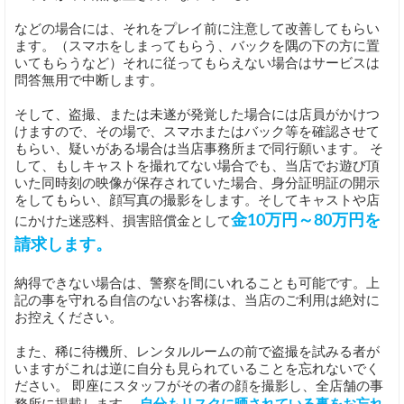
などの場合には、それをプレイ前に注意して改善してもらい
ます。（スマホをしまってもらう、バックを隅の下の方に置
いてもらうなど）それに従ってもらえない場合はサービスは
問答無用で中断します。
そして、盗撮、または未遂が発覚した場合には店員がかけつ
けますので、その場で、スマホまたはバック等を確認させて
もらい、疑いがある場合は当店事務所まで同行願います。 そ
して、もしキャストを撮れてない場合でも、当店でお遊び頂
いた同時刻の映像が保存されていた場合、身分証明証の開示
をしてもらい、顔写真の撮影をします。そしてキャストや店
金10万円～80万円を
にかけた迷惑料、損害賠償金として
請求します。
納得できない場合は、警察を間にいれることも可能です。上
記の事を守れる自信のないお客様は、当店のご利用は絶対に
お控えください。
また、稀に待機所、レンタルルームの前で盗撮を試みる者が
いますがこれは逆に自分も見られていることを忘れないでく
ださい。 即座にスタッフがその者の顔を撮影し、全店舗の事