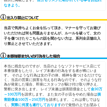
務所に掲載します。
自分もリスクに晒されている事をお忘れ
なきよう。
当店で気持ちよくお金を払って頂き、マナーを守ってお遊び
いただければ何も問題ありませんが、ルールを破って、女の
子を傷つけたりこちらの話を聞かない方は、系列全店舗出入
り禁止とさせていただきます。
本当に残念なのですが、当店のようなソフトサービス店にて
本番強要をしたり、レイプ未遂の行為をする者が稀にいま
す。 そのような行為は女の子の体、精神を傷つけるだけでな
く、当店の営業に損害を与える行為なのです。 そのような行
為が発覚した場合、即座にスタッフが駆け付け取り押さえ、
警察に突き出します。 レイプ未遂は損害賠償金として
金30万
～100万円
を請求します。 また女の子が店をやめた場合は
損
害賠償金100万～250万円
を請求します。 これは脅しではな
く、
実際に何度も遂行しております
ので覚悟の上でお望みく