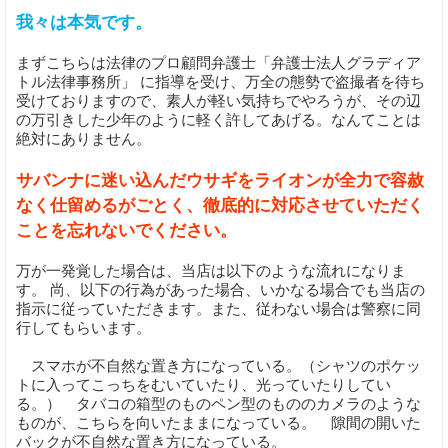
我々は本気です。
まずこちらは法律のプロ顧問弁護士「弁護士法人グラディア
トル法律事務所」 に指導を受け、万全の態勢で盗撮者を待ち
受けておりますので、素人が軽い気持ちでやろうが、その辺
の万引きした少年のように軽く許してあげる。なんてことは
絶対にありません。
サバンナに迷い込んだウサギをライオンが全力で容赦
なく仕留めるがごとく、徹底的に対応させていただく
ことを忘れないでください。
万が一発覚した場合は、当店は以下のような流れになりま
す。 尚、以下の行為があった場合、いかなる場合でも当店の
指示に従っていただきます。また、従わない場合は警察に同
行してもらいます。
スマホが不自然な置き方になっている。（シャツのポケッ
トに入ってこっちをむいていたり、光っていたりしてい
る。） タバコの箱型のものペン型のもののカメラのような
ものが、こちらを向いたままになっている。 隙間の開いた
バックが不自然な置き方になっている。