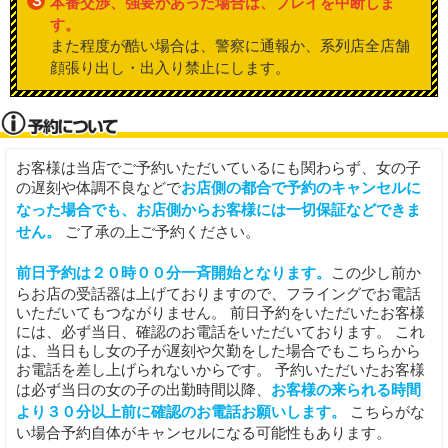
３
本番交渉、強要があった場合は、プレイを中断しま
す。
また程度が酷い場合は、警察に通報か、系列店全店舗
顔張り出し・出入り禁止にします。
お客様は当店でご予約いただいているにも関わらず、女の子
の遅刻や体調不良などで
お店側の都合で予約のキャンセルに
なった場合でも、お店側からお客様には一切保証などできま
せん。
ご了承の上ご予約ください。
前日予約は２０時００分一斉開始となります。
この少し前か
らお店の受話器は上げておりますので、フライングでお電話
いただいてもつながりません。 前日予約をいただいたお客様
には、必ず当日、確認のお電話をいただいております。 これ
は、当日もし女の子が遅刻や欠勤をした場合でもこちらから
お電話を差し上げられないからです。 予約いただいたお客様
は必ず当日の女の子の出勤時間以降、
お客様の来られる時間
より３０分以上前に確認のお電話お願いします。
こちらがな
い場合予約自体がキャンセルになる可能性もあります。