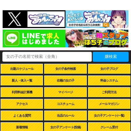
嬢検索
出勤スケジュール
女の子条件検索
女の子ブログ
新人・体入一覧
在籍の女の子
料金システム
利用料金計算機
マイページ
ご利用方法
アクセス
コスチューム
メールマガジン
よくある質問
当店のルール
女の子アンケート(一覧)
新着情報
女の子アンケート(投稿)
クレーム受付